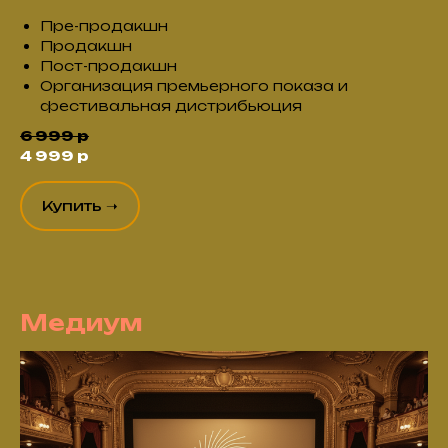
Пре-продакшн
Продакшн
Пост-продакшн
Организация премьерного показа и
фестивальная дистрибьюция
6 999 р
4 999 р
Купить ➝
Медиум