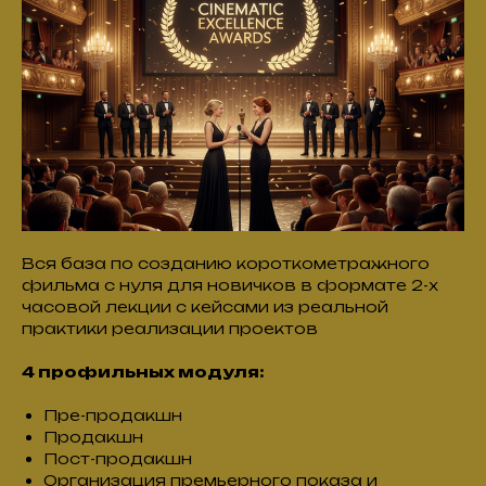
Вся база по созданию короткометражного
фильма с нуля для новичков в формате 2-х
часовой лекции с кейсами из реальной
практики реализации проектов
4 профильных модуля:
Пре-продакшн
Продакшн
Пост-продакшн
Организация премьерного показа и