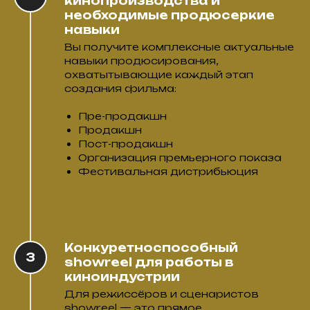
кинопроизводства и
необходимые продюсеркие
навыки
Вы получите комплексные актуальные
навыки продюсирования,
охватытывающие каждый этап
создания фильма:
Пре-продакшн
Продакшн
Пост-продакшн
Организация премьерного показа
Фестивальная дистрибьюция
Конкуретноспособный
showreel для работы в
киноиндустрии
Для режиссёров и сценаристов
showreel — это прямое